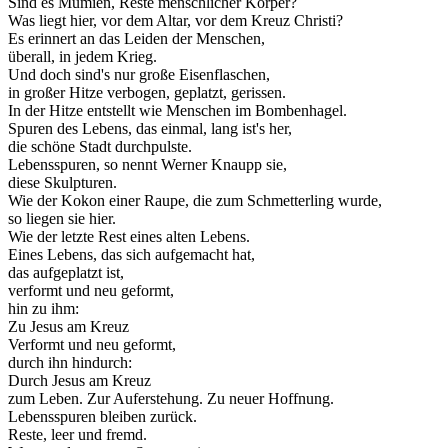
Sind es Mumien, Reste menschlicher Körper?
Was liegt hier, vor dem Altar, vor dem Kreuz Christi?
Es erinnert an das Leiden der Menschen,
überall, in jedem Krieg.
Und doch sind's nur große Eisenflaschen,
in großer Hitze verbogen, geplatzt, gerissen.
In der Hitze entstellt wie Menschen im Bombenhagel.
Spuren des Lebens, das einmal, lang ist's her,
die schöne Stadt durchpulste.
Lebensspuren, so nennt Werner Knaupp sie,
diese Skulpturen.
Wie der Kokon einer Raupe, die zum Schmetterling wurde,
so liegen sie hier.
Wie der letzte Rest eines alten Lebens.
Eines Lebens, das sich aufgemacht hat,
das aufgeplatzt ist,
verformt und neu geformt,
hin zu ihm:
Zu Jesus am Kreuz
Verformt und neu geformt,
durch ihn hindurch:
Durch Jesus am Kreuz
zum Leben. Zur Auferstehung. Zu neuer Hoffnung.
Lebensspuren bleiben zurück.
Reste, leer und fremd.