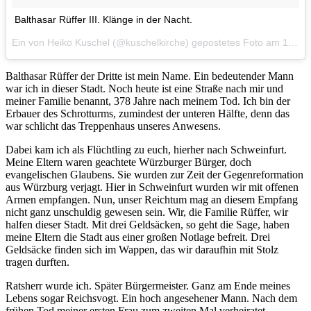
Balthasar Rüffer III. Klänge in der Nacht.
Ein von Heiko Kuschel (@kuschelkirche) gepostetes Foto am
12. Dez 2015 um 3:10 Uhr
Balthasar Rüffer der Dritte ist mein Name. Ein bedeutender Mann
war ich in dieser Stadt. Noch heute ist eine Straße nach mir und
meiner Familie benannt, 378 Jahre nach meinem Tod. Ich bin der
Erbauer des Schrotturms, zumindest der unteren Hälfte, denn das
war schlicht das Treppenhaus unseres Anwesens.
Dabei kam ich als Flüchtling zu euch, hierher nach Schweinfurt.
Meine Eltern waren geachtete Würzburger Bürger, doch
evangelischen Glaubens. Sie wurden zur Zeit der Gegenreformation
aus Würzburg verjagt. Hier in Schweinfurt wurden wir mit offenen
Armen empfangen. Nun, unser Reichtum mag an diesem Empfang
nicht ganz unschuldig gewesen sein. Wir, die Familie Rüffer, wir
halfen dieser Stadt. Mit drei Geldsäcken, so geht die Sage, haben
meine Eltern die Stadt aus einer großen Notlage befreit. Drei
Geldsäcke finden sich im Wappen, das wir daraufhin mit Stolz
tragen durften.
Ratsherr wurde ich. Später Bürgermeister. Ganz am Ende meines
Lebens sogar Reichsvogt. Ein hoch angesehener Mann. Nach dem
frühen Tod meiner ersten Frau zum zweiten Mal verheiratet.