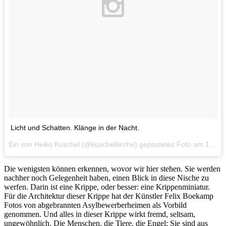
Licht und Schatten. Klänge in der Nacht.
Ein von Heiko Kuschel (@kuschelkirche) gepostetes Foto am
11. Dez 2015 um 14:53 Uhr
Die wenigsten können erkennen, wovor wir hier stehen. Sie werden
nachher noch Gelegenheit haben, einen Blick in diese Nische zu
werfen. Darin ist eine Krippe, oder besser: eine Krippenminiatur.
Für die Architektur dieser Krippe hat der Künstler Felix Boekamp
Fotos von abgebrannten Asylbewerberheimen als Vorbild
genommen. Und alles in dieser Krippe wirkt fremd, seltsam,
ungewöhnlich. Die Menschen, die Tiere, die Engel: Sie sind aus