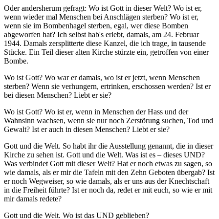
Oder andersherum gefragt: Wo ist Gott in dieser Welt? Wo ist er,
wenn wieder mal Menschen bei Anschlägen sterben? Wo ist er,
wenn sie im Bombenhagel sterben, egal, wer diese Bomben
abgeworfen hat? Ich selbst hab's erlebt, damals, am 24. Februar
1944. Damals zersplitterte diese Kanzel, die ich trage, in tausende
Stücke. Ein Teil dieser alten Kirche stürzte ein, getroffen von einer
Bombe.
Wo ist Gott? Wo war er damals, wo ist er jetzt, wenn Menschen
sterben? Wenn sie verhungern, ertrinken, erschossen werden? Ist er
bei diesen Menschen? Liebt er sie?
Wo ist Gott? Wo ist er, wenn in Menschen der Hass und der
Wahnsinn wachsen, wenn sie nur noch Zerstörung suchen, Tod und
Gewalt? Ist er auch in diesen Menschen? Liebt er sie?
Gott und die Welt. So habt ihr die Ausstellung genannt, die in dieser
Kirche zu sehen ist. Gott und die Welt. Was ist es – dieses UND?
Was verbindet Gott mit dieser Welt? Hat er noch etwas zu sagen, so
wie damals, als er mir die Tafeln mit den Zehn Geboten übergab? Ist
er noch Wegweiser, so wie damals, als er uns aus der Knechtschaft
in die Freiheit führte? Ist er noch da, redet er mit euch, so wie er mit
mir damals redete?
Gott und die Welt. Wo ist das UND geblieben?