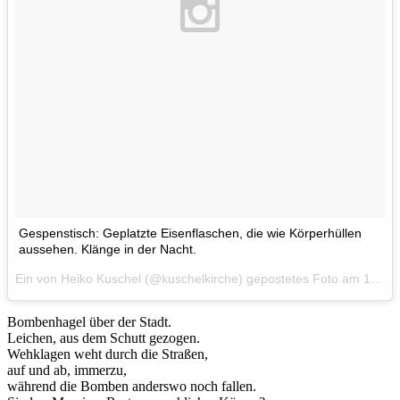
Gespenstisch: Geplatzte Eisenflaschen, die wie Körperhüllen
aussehen. Klänge in der Nacht.
Ein von Heiko Kuschel (@kuschelkirche) gepostetes Foto am
12. Dez 2015 um 3:17 Uhr
Bombenhagel über der Stadt.
Leichen, aus dem Schutt gezogen.
Wehklagen weht durch die Straßen,
auf und ab, immerzu,
während die Bomben anderswo noch fallen.