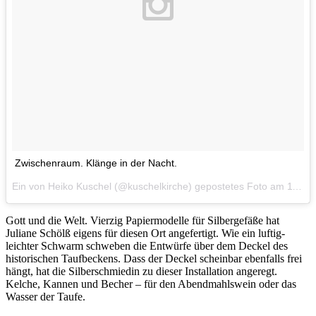
Zwischenraum. Klänge in der Nacht.
Ein von Heiko Kuschel (@kuschelkirche) gepostetes Foto am
11. Dez 2015 um 14:45 Uhr
Gott und die Welt. Vierzig Papiermodelle für Silbergefäße hat
Juliane Schölß eigens für diesen Ort angefertigt. Wie ein luftig-
leichter Schwarm schweben die Entwürfe über dem Deckel des
historischen Taufbeckens. Dass der Deckel scheinbar ebenfalls frei
hängt, hat die Silberschmiedin zu dieser Installation angeregt.
Kelche, Kannen und Becher – für den Abendmahlswein oder das
Wasser der Taufe.