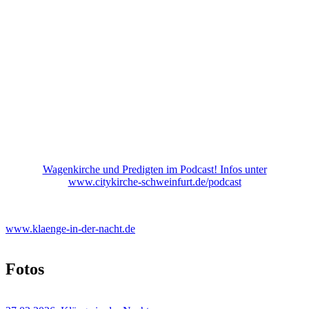
Wagenkirche und Predigten im Podcast! Infos unter
www.citykirche-schweinfurt.de/podcast
www.klaenge-in-der-nacht.de
Fotos