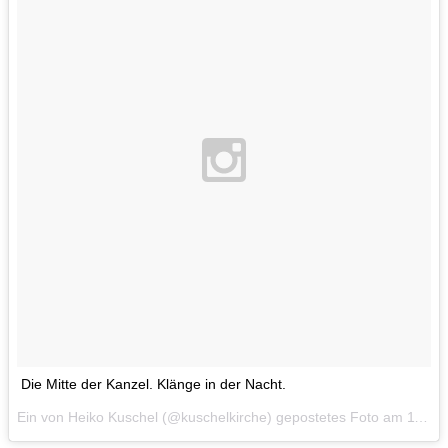
Die Mitte der Kanzel. Klänge in der Nacht.
Ein von Heiko Kuschel (@kuschelkirche) gepostetes Foto am
11. Dez 2015 um 14:42 Uhr