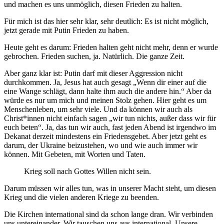
und machen es uns unmöglich, diesen Frieden zu halten.
Für mich ist das hier sehr klar, sehr deutlich: Es ist nicht möglich,
jetzt gerade mit Putin Frieden zu haben.
Heute geht es darum: Frieden halten geht nicht mehr, denn er wurde
gebrochen. Frieden suchen, ja. Natürlich. Die ganze Zeit.
Aber ganz klar ist: Putin darf mit dieser Aggression nicht
durchkommen. Ja, Jesus hat auch gesagt „Wenn dir einer auf die
eine Wange schlägt, dann halte ihm auch die andere hin.“ Aber da
würde es nur um mich und meinen Stolz gehen. Hier geht es um
Menschenleben, um sehr viele. Und da können wir auch als
Christ*innen nicht einfach sagen „wir tun nichts, außer dass wir für
euch beten“. Ja, das tun wir auch, fast jeden Abend ist irgendwo im
Dekanat derzeit mindestens ein Friedensgebet. Aber jetzt geht es
darum, der Ukraine beizustehen, wo und wie auch immer wir
können. Mit Gebeten, mit Worten und Taten.
Krieg soll nach Gottes Willen nicht sein.
Darum müssen wir alles tun, was in unserer Macht steht, um diesen
Krieg und die vielen anderen Kriege zu beenden.
Die Kirchen international sind da schon lange dran. Wir verbinden
uns untereinander. Wir tauschen uns aus international. Unsere