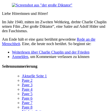
Liebe Hörerinnen und Hörer!
Im Jahr 1940, mitten im Zweiten Weltkrieg, drehte Charlie Chaplin
seinen Film „Der große Diktator“, eine Satire auf Adolf Hitler und
den Faschismus.
Am Ende hält er eine ganz berühmt gewordene
Rede an die
Menschheit
. Eine, die heute noch berührt. So beginnt sie:
Weiterlesen
über Charlie Chaplin und der Frieden
Anmelden
, um Kommentare verfassen zu können
Seitennummerierung
Aktuelle Seite
1
Page
2
Page
3
Page
4
Page
5
Page
6
Page
7
Page
8