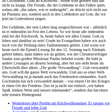
zu Gochsheim. Grad an Kirchweih - Heute wird gefeiert und das
nicht zu knapp. Die Freude, die der Gelähmte in den Füßen spürt,
sodass alle „ihn sahen, wie er umhergeht“, sie drückt sich nicht nur
im Plantanz aus; sondern auch in den Lobliedern auf Gott, die wir
jetzt im Gottesdienst singen.
Der Gelähmte, der sein Leben lang ausgeschlossen war – plötzlich
ist er mittendrin im Fest des Lebens. So wie heute alle mittendrin
sind bei der Kirchweih. Ja, heute haben wir allen Grund, Gott zu
loben und dankbar zu sein! Grade im Evangelium haben wir auch
noch von der Heilung eines Taubstummen gehört. Und wenn wir
heute noch die Epistel-Lesung für den 12. Sonntag nach Trinitatis
gehört hätten, dann hätten wir da gehört, wie der Christenverfolger
Saulus zum großen Missionar Paulus bekehrt wurde. Ihr habt ja
andere Lesungen an diesem Sonntag, aber bei uns steht heute als
Überschrift über allem: „Die große Verwandlung“. Gott verwandelt
uns. Gott will die ganze Welt verwandeln. Und aus so einer Welt-
Verwandlung ist ja damals auch das Friedensfest entstanden. Auch
Gochsheim hat sich verwandelt damals – von einem Ort des Krieges
in einen Ort des Friedens. Das ist ja nicht nur einfach „wir haben
Spaß, trinken Wein und tanzen miteinander“, sondern das hat einen
sehr ernsten Hintergrund.
Weiterlesen
über Predigt am Kirchweihsonntag: Er sprang vor
Freude und lobte Gott