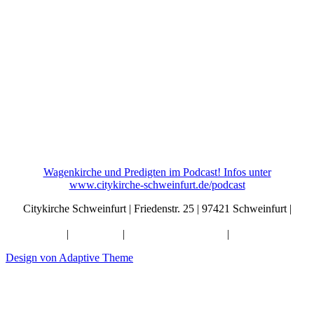
Wagenkirche und Predigten im Podcast! Infos unter
www.citykirche-schweinfurt.de/podcast
Citykirche Schweinfurt | Friedenstr. 25 | 97421 Schweinfurt |
info@citykirche-schweinfurt.de
Kontakt
|
Impressum
|
Künstliche Intelligenz
|
Datenschutz
Design von Adaptive Theme