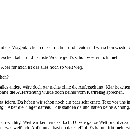
 mit der Wagenkirche in diesem Jahr – und heute sind wir schon wieder 
bisschen kalt – und nächste Woche geht’s schon wieder nicht mehr.
. Aber für mich ist das alles noch so weit weg.
chen?
nd alles andere wäre doch gar nichts ohne die Auferstehung. Klar begehe
 ohne die Auferstehung würde doch keiner vom Karfreitag sprechen.
hung feiern. Da haben wir schon noch ein paar sehr ernste Tage vor uns
“. Aber die Jünger damals – die standen da und hatten keine Ahnung, d
 auch wichtig. Weil wir kennen das doch: Unsere ganze Welt bricht zusa
er was weiß ich. Auf einmal hast du das Gefühl: Es kann nicht mehr w