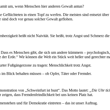
ir damit um, wenn Menschen hier anderen Gewalt antun?
e Geflüchteten in einen Topf zu werfen. Die meisten sind entsetzt über
e sind doch vor genau solcher Gewalt geflohen.
rmherzigkeit heißt nicht Naivität. Sie heißt, trotz Angst und Schmerz d
Dass es Menschen gibt, die sich um andere kümmern – psychologisch, jur
alz der Erde.“ Wir können die Welt ein Stück weit heller und gerechter 
furter Fußgängerzone zu tragen: Menschlichkeit trotz Angst.
 im Blick behalten müssen – ob Opfer, Täter oder Fremder.
stration von „Schweinfurt ist bunt“. Das Motto lautet:
„Die Uhr tic
 zeigen, dass Fremdenfeindlichkeit bei uns keinen Platz hat.
enstehen und für Demokratie eintreten – das ist unser Auftrag.