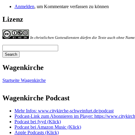
Anmelden
, um Kommentare verfassen zu können
Lizenz
In christlichen Gottesdiensten dürfen die Texte auch ohne Na
Search
Search
Wagenkirche
Startseite Wagenkirche
Wagenkirche Podcast
Mehr Infos: www.citykirche-schweinfurt.de/podcast
Podcast-Link zum Abonnieren im Player: https://www.citykirc
Podcast bei fyyd (Klick)
Podcast bei Amazon Music (Klick)
Apple Podcasts (Klick)