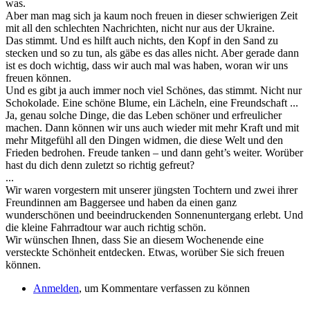
was.
Aber man mag sich ja kaum noch freuen in dieser schwierigen Zeit
mit all den schlechten Nachrichten, nicht nur aus der Ukraine.
Das stimmt. Und es hilft auch nichts, den Kopf in den Sand zu
stecken und so zu tun, als gäbe es das alles nicht. Aber gerade dann
ist es doch wichtig, dass wir auch mal was haben, woran wir uns
freuen können.
Und es gibt ja auch immer noch viel Schönes, das stimmt. Nicht nur
Schokolade. Eine schöne Blume, ein Lächeln, eine Freundschaft ...
Ja, genau solche Dinge, die das Leben schöner und erfreulicher
machen. Dann können wir uns auch wieder mit mehr Kraft und mit
mehr Mitgefühl all den Dingen widmen, die diese Welt und den
Frieden bedrohen. Freude tanken – und dann geht’s weiter. Worüber
hast du dich denn zuletzt so richtig gefreut?
...
Wir waren vorgestern mit unserer jüngsten Tochtern und zwei ihrer
Freundinnen am Baggersee und haben da einen ganz
wunderschönen und beeindruckenden Sonnenuntergang erlebt. Und
die kleine Fahrradtour war auch richtig schön.
Wir wünschen Ihnen, dass Sie an diesem Wochenende eine
versteckte Schönheit entdecken. Etwas, worüber Sie sich freuen
können.
Anmelden
, um Kommentare verfassen zu können